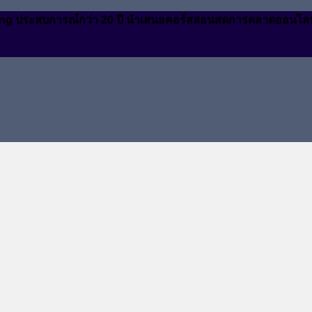
arketing ประสบการณ์กว่า 20 ปี นำเสนอคอร์สสอนสดการตลาดออนไล