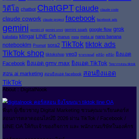
ChatGPT
claude
วิดีโอ
chatbot
claude code
facebook
claude cowork
claude project
facebook ads
gemini
grok
google flow
gemini spark
gemini cli
gemini omni
klingai
LINE OA
nano banana
kalodata
manus
meta ai
meta
TikTok
tiktok ads
notebooklm
sora2
Prompt
TikTok shop
veo3
ยิงแอด
tiktokshop
ขายรถยนต์
คลินิก
คลีนิก
ยิงแอด gmv max
ยิงแอด TikTok
Facebook
วิทยากรสอน tiktok
สอนยิงแอด
สอน ai marketing
สอนยิงแอด facebook
TikTok
About : DigitalNook
พี่นุก ผู้เชี่ยวชาญ Digital Marketing ชวนคุณมาเรียนคอร์ส
สอนการตลาดออนไลน์ปี 2026 ผ่าน TikTok / Facebook /
LINE OA ให้กับเจ้าของกิจการ และ พนักงานบริษัทในองค์กร