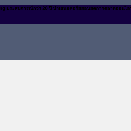
arketing ประสบการณ์กว่า 20 ปี นำเสนอคอร์สสอนสดการตลาดออนไล