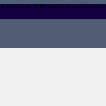
arketing ประสบการณ์กว่า 20 ปี นำเสนอคอร์สสอนสดการตลาดออนไล