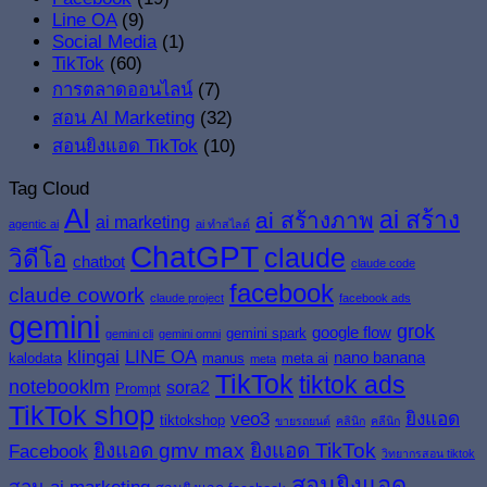
Line OA
(9)
Social Media
(1)
TikTok
(60)
การตลาดออนไลน์
(7)
สอน AI Marketing
(32)
สอนยิงแอด TikTok
(10)
Tag Cloud
AI
ai สร้าง
ai สร้างภาพ
ai marketing
agentic ai
ai ทำสไลด์
ChatGPT
claude
วิดีโอ
chatbot
claude code
facebook
claude cowork
claude project
facebook ads
gemini
grok
google flow
gemini spark
gemini cli
gemini omni
klingai
LINE OA
nano banana
kalodata
manus
meta ai
meta
TikTok
tiktok ads
notebooklm
sora2
Prompt
TikTok shop
veo3
ยิงแอด
tiktokshop
ขายรถยนต์
คลินิก
คลีนิก
ยิงแอด gmv max
ยิงแอด TikTok
Facebook
วิทยากรสอน tiktok
สอนยิงแอด
สอน ai marketing