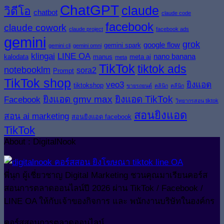
ChatGPT
claude
วิดีโอ
chatbot
claude code
facebook
claude cowork
claude project
facebook ads
gemini
grok
google flow
gemini spark
gemini cli
gemini omni
klingai
LINE OA
nano banana
kalodata
manus
meta ai
meta
TikTok
tiktok ads
notebooklm
sora2
Prompt
TikTok shop
veo3
ยิงแอด
tiktokshop
ขายรถยนต์
คลินิก
คลีนิก
ยิงแอด gmv max
ยิงแอด TikTok
Facebook
วิทยากรสอน tiktok
สอนยิงแอด
สอน ai marketing
สอนยิงแอด facebook
TikTok
About : DigitalNook
พี่นุก ผู้เชี่ยวชาญ Digital Marketing ชวนคุณมาเรียนคอร์ส
สอนการตลาดออนไลน์ปี 2026 ผ่าน TikTok / Facebook /
LINE OA ให้กับเจ้าของกิจการ และ พนักงานบริษัทในองค์กร
คอร์สสอนการตลาดออนไลน์