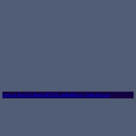
chatcut คืออะไร ตัดต่อวิดีโอได้ แค่พิมพ์สั่งเอา ไม่ต้องทำเอง!