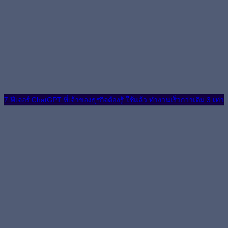
7 ฟีเจอร์ ChatGPT ที่เจ้าของธุรกิจต้องรู้ ใช้แล้ว ทำงานเร็วกว่าเดิม 3 เท่า