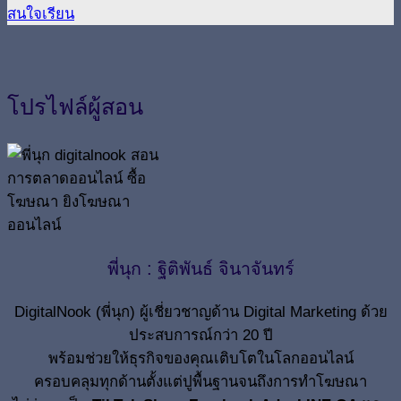
สนใจเรียน
โปรไฟล์ผู้สอน
พี่นุก : ฐิติพันธ์ จินาจันทร์
DigitalNook (พี่นุก) ผู้เชี่ยวชาญด้าน Digital Marketing ด้วย
ประสบการณ์กว่า 20 ปี
พร้อมช่วยให้ธุรกิจของคุณเติบโตในโลกออนไลน์
ครอบคลุมทุกด้านตั้งแต่ปูพื้นฐานจนถึงการทำโฆษณา