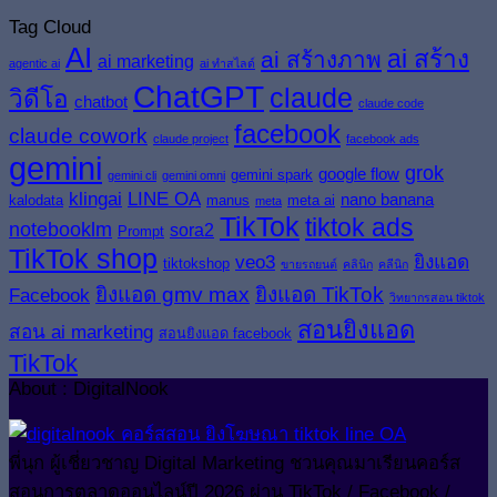
Tag Cloud
AI
ai สร้าง
ai สร้างภาพ
ai marketing
agentic ai
ai ทำสไลด์
ChatGPT
claude
วิดีโอ
chatbot
claude code
facebook
claude cowork
claude project
facebook ads
gemini
grok
google flow
gemini spark
gemini cli
gemini omni
klingai
LINE OA
nano banana
kalodata
manus
meta ai
meta
TikTok
tiktok ads
notebooklm
sora2
Prompt
TikTok shop
veo3
ยิงแอด
tiktokshop
ขายรถยนต์
คลินิก
คลีนิก
ยิงแอด gmv max
ยิงแอด TikTok
Facebook
วิทยากรสอน tiktok
สอนยิงแอด
สอน ai marketing
สอนยิงแอด facebook
TikTok
About : DigitalNook
พี่นุก ผู้เชี่ยวชาญ Digital Marketing ชวนคุณมาเรียนคอร์ส
สอนการตลาดออนไลน์ปี 2026 ผ่าน TikTok / Facebook /