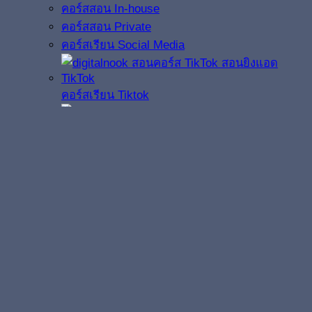
คอร์สสอน In-house
คอร์สสอน Private
คอร์สเรียน Social Media
คอร์สเรียน Tiktok
คอร์สเรียน
LINE OA
คอร์สเรียน Facebook
คอร์สเรียน AI
รับงานวิทยากรบรรยาย
เครื่องมือหาต้นทุนซื้อโฆษณา TIKTOK
Digitalnook Academy | พี่นุก ผู้เชี่ยวชาญ Digital
Marketing กว่า 20 ปี พบคอร์สสอนการตลาดออนไลน์