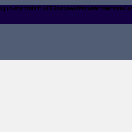
arketing ประสบการณ์กว่า 20 ปี นำเสนอคอร์สสอนสดการตลาดออนไล