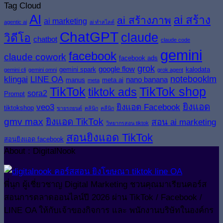
Tag Cloud
AI
ai สร้าง
ai สร้างภาพ
ai marketing
agentic ai
ai ทำสไลด์
ChatGPT
claude
วิดีโอ
chatbot
claude code
gemini
facebook
claude cowork
facebook ads
grok
google flow
gemini spark
kalodata
gemini cli
gemini omni
grok agent
klingai
LINE OA
notebooklm
nano banana
manus
meta ai
meta
TikTok
TikTok shop
tiktok ads
sora2
Prompt
ยิงแอด
veo3
ยิงแอด Facebook
tiktokshop
ขายรถยนต์
คลินิก
คลีนิก
gmv max
ยิงแอด TikTok
สอน ai marketing
วิทยากรสอน tiktok
สอนยิงแอด TikTok
สอนยิงแอด facebook
About : DigitalNook
พี่นุก ผู้เชี่ยวชาญ Digital Marketing ชวนคุณมาเรียนคอร์ส
สอนการตลาดออนไลน์ปี 2026 ผ่าน TikTok / Facebook /
LINE OA ให้กับเจ้าของกิจการ และ พนักงานบริษัทในองค์กร