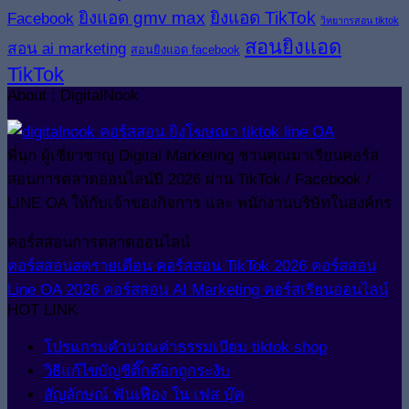
ยิงแอด gmv max
ยิงแอด TikTok
Facebook
วิทยากรสอน tiktok
สอนยิงแอด
สอน ai marketing
สอนยิงแอด facebook
TikTok
About : DigitalNook
พี่นุก ผู้เชี่ยวชาญ Digital Marketing ชวนคุณมาเรียนคอร์ส
สอนการตลาดออนไลน์ปี 2026 ผ่าน TikTok / Facebook /
LINE OA ให้กับเจ้าของกิจการ และ พนักงานบริษัทในองค์กร
คอร์สสอนการตลาดออนไลน์
คอร์สสอนสดรายเดือน
คอร์สสอน TikTok 2026
คอร์สสอน
Line OA 2026
คอร์สสอน AI Marketing
คอร์สเรียนออนไลน์
HOT LINK
โปรแกรมคำนวณค่าธรรมเนียม tiktok shop
วิธีแก้ไขบัญชีติ๊กต๊อกถูกระงับ
สัญลักษณ์ ฟันเฟือง ใน เฟส บุ๊ค