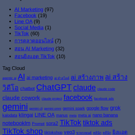
AI Marketing
(97)
Facebook
(19)
Line OA
(9)
Social Media
(1)
TikTok
(60)
การตลาดออนไลน์
(7)
สอน AI Marketing
(32)
สอนยิงแอด TikTok
(10)
Tag Cloud
AI
ai สร้าง
ai สร้างภาพ
ai marketing
agentic ai
ai ทำสไลด์
ChatGPT
claude
วิดีโอ
chatbot
claude code
facebook
claude cowork
claude project
facebook ads
gemini
grok
google flow
gemini spark
gemini cli
gemini omni
klingai
LINE OA
nano banana
kalodata
manus
meta ai
meta
TikTok
tiktok ads
notebooklm
sora2
Prompt
TikTok shop
veo3
ยิงแอด
tiktokshop
ขายรถยนต์
คลินิก
คลีนิก