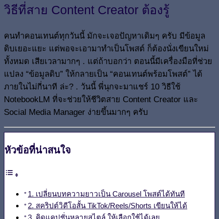
วิธีที่สาย Content Creator ต้องรู้
คนทำคอนเทนต์ทุกวันนี้ มักจะเจอปัญหาเดิมๆ ครับ มีข้อมูล
ดิบเยอะแยะ แต่พอจะเอามาทำเป็นโพสต์ ก็ต้องนั่งเขียนใหม่
ทั้งหมด เสียเวลามากๆ . แต่ถ้าบอกว่า ตอนนี้มีเครื่องมือที่ช่วย
แปลง “ข้อมูลดิบ” ให้กลายเป็น “คอนเทนต์พร้อมโพสต์” ได้
ภายในไม่กี่นาที ล่ะ? . วันนี้ พี่นุกจะมาแชร์ 10 วิธีใช้
NotebookLM ที่จะช่วยให้ชีวิตสาย Content Creator และ
Social Media Manager ง่ายขึ้นมากๆ ครับ
หัวข้อที่น่าสนใจ
1. เปลี่ยนบทความยาวเป็น Carousel โพสต์ได้ทันที
2. สคริปต์วิดีโอสั้น TikTok/Reels/Shorts เขียนให้ได้
3. คิดแคปชั่นหลายสไตล์ ให้เลือกใช้ได้เลย