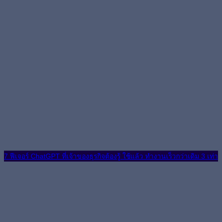
7 ฟีเจอร์ ChatGPT ที่เจ้าของธุรกิจต้องรู้ ใช้แล้ว ทำงานเร็วกว่าเดิม 3 เท่า