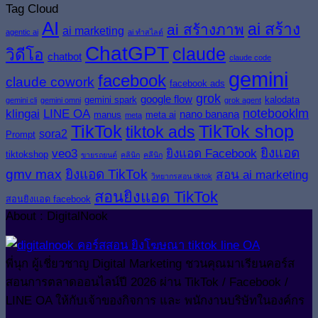
Tag Cloud
AI
ai สร้าง
ai สร้างภาพ
ai marketing
agentic ai
ai ทำสไลด์
ChatGPT
claude
วิดีโอ
chatbot
claude code
gemini
facebook
claude cowork
facebook ads
grok
google flow
gemini spark
kalodata
gemini cli
gemini omni
grok agent
klingai
LINE OA
notebooklm
nano banana
manus
meta ai
meta
TikTok
TikTok shop
tiktok ads
sora2
Prompt
ยิงแอด
veo3
ยิงแอด Facebook
tiktokshop
ขายรถยนต์
คลินิก
คลีนิก
gmv max
ยิงแอด TikTok
สอน ai marketing
วิทยากรสอน tiktok
สอนยิงแอด TikTok
สอนยิงแอด facebook
About : DigitalNook
พี่นุก ผู้เชี่ยวชาญ Digital Marketing ชวนคุณมาเรียนคอร์ส
สอนการตลาดออนไลน์ปี 2026 ผ่าน TikTok / Facebook /
LINE OA ให้กับเจ้าของกิจการ และ พนักงานบริษัทในองค์กร