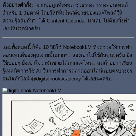
ตัวอย่างคำสั่ง:
“จากข้อมูลทั้งหมด ช่วยร่างตารางคอนเทนต์
สำหรับ 1 สัปดาห์ โดยให้มีทั้งโพสต์ขายของและโพสต์ให้
ความรู้สลับกัน” . ได้ Content Calendar มาเลย ไม่ต้องนั่งทำ
เองให้ปวดหัวครับ
และทั้งหมดนี้ ก็คือ 10 วิธีใช้ NotebookLM ที่จะช่วยให้การทำ
คอนเทนต์ของคุณง่ายขึ้นมากๆ . ลองเอาไปใช้กันดูนะครับ ยิ่ง
ใช้บ่อยๆ ยิ่งเข้าใจว่ามันช่วยได้มากแค่ไหน . แต่ถ้าอยากเรียน
รู้เทคนิคการใช้ AI ในการทำการตลาดออนไลน์แบบครบวงจร
สนใจทักไลน์ @digitalnookacademy ได้เลยนะครับ