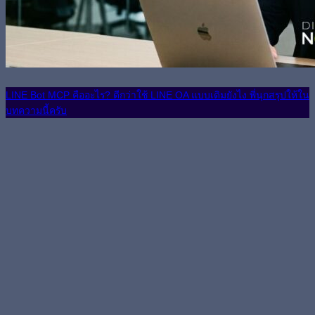
LINE Bot MCP คืออะไร? ดีกว่าใช้ LINE OA แบบเดิมยังไง พี่นุกสรุปให้ใน
บทความนี้ครับ