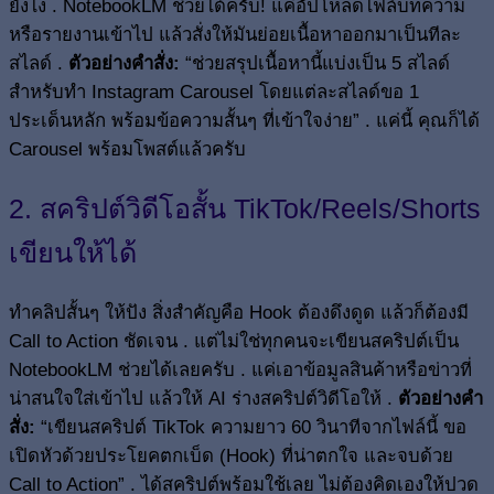
ยังไง . NotebookLM ช่วยได้ครับ! แค่อัปโหลดไฟล์บทความ
หรือรายงานเข้าไป แล้วสั่งให้มันย่อยเนื้อหาออกมาเป็นทีละ
สไลด์ .
ตัวอย่างคำสั่ง:
“ช่วยสรุปเนื้อหานี้แบ่งเป็น 5 สไลด์
สำหรับทำ Instagram Carousel โดยแต่ละสไลด์ขอ 1
ประเด็นหลัก พร้อมข้อความสั้นๆ ที่เข้าใจง่าย” . แค่นี้ คุณก็ได้
Carousel พร้อมโพสต์แล้วครับ
2. สคริปต์วิดีโอสั้น TikTok/Reels/Shorts
เขียนให้ได้
ทำคลิปสั้นๆ ให้ปัง สิ่งสำคัญคือ Hook ต้องดึงดูด แล้วก็ต้องมี
Call to Action ชัดเจน . แต่ไม่ใช่ทุกคนจะเขียนสคริปต์เป็น
NotebookLM ช่วยได้เลยครับ . แค่เอาข้อมูลสินค้าหรือข่าวที่
น่าสนใจใส่เข้าไป แล้วให้ AI ร่างสคริปต์วิดีโอให้ .
ตัวอย่างคำ
สั่ง:
“เขียนสคริปต์ TikTok ความยาว 60 วินาทีจากไฟล์นี้ ขอ
เปิดหัวด้วยประโยคตกเบ็ด (Hook) ที่น่าตกใจ และจบด้วย
Call to Action” . ได้สคริปต์พร้อมใช้เลย ไม่ต้องคิดเองให้ปวด