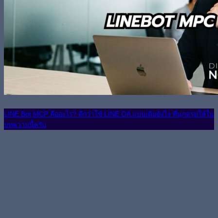
LINE Bot MCP คืออะไร? ดีกว่าใช้ LINE OA แบบเดิมยังไง พี่นุกสรุปให้ใน
บทความนี้ครับ