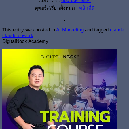
เบอร์โทร :
065-664-9824
ดูคอร์สเรียนทั้งหมด :
คลิกที่นี่
.
This entry was posted in
AI Marketing
and tagged
claude
,
claude cowork
.
DigitalNook Academy