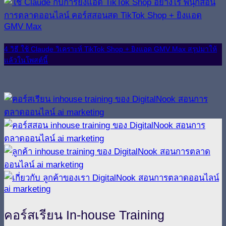
4 วิธี ใช้ Claude วิเคราะห์ TikTok Shop + ยิงแอด GMV Max สรุปมาให้
แล้วในโพสต์นี้
คอร์สเรียน In-house Training