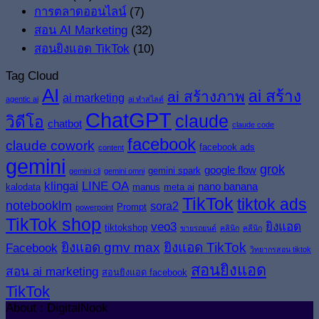
การตลาดออนไลน์
(7)
สอน AI Marketing
(32)
สอนยิงแอด TikTok
(10)
Tag Cloud
AI
ai สร้าง
ai สร้างภาพ
ai marketing
agentic ai
ai ทำสไลด์
ChatGPT
claude
วิดีโอ
chatbot
claude code
facebook
claude cowork
facebook ads
content
gemini
grok
google flow
gemini spark
gemini cli
gemini omni
klingai
LINE OA
nano banana
kalodata
manus
meta ai
TikTok
tiktok ads
notebooklm
sora2
Prompt
powerpoint
TikTok shop
veo3
ยิงแอด
tiktokshop
ขายรถยนต์
คลินิก
คลีนิก
ยิงแอด gmv max
ยิงแอด TikTok
Facebook
วิทยากรสอน tiktok
สอนยิงแอด
สอน ai marketing
สอนยิงแอด facebook
TikTok
About : DigitalNook