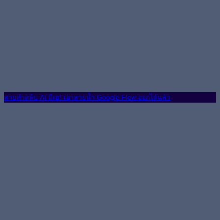
สายทำคลิป AI มีเฮ! เอาลายน้ำ Google Flow ออกได้แล้ว