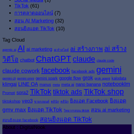
TikTok
(61)
การตลาดออนไลน์
(7)
สอน AI Marketing
(32)
สอนยิงแอด TikTok
(10)
Tag Cloud
AI
ai สร้าง
ai สร้างภาพ
ai marketing
agentic ai
ai ทำสไลด์
ChatGPT
claude
วิดีโอ
chatbot
claude code
gemini
facebook
claude cowork
facebook ads
grok
google flow
gemini spark
kalodata
gemini cli
gemini omni
grok agent
klingai
LINE OA
notebooklm
nano banana
manus
meta ai
meta
TikTok
TikTok shop
tiktok ads
sora2
Prompt
ยิงแอด
veo3
ยิงแอด Facebook
tiktokshop
ขายรถยนต์
คลินิก
คลีนิก
gmv max
ยิงแอด TikTok
สอน ai marketing
วิทยากรสอน tiktok
สอนยิงแอด TikTok
สอนยิงแอด facebook
About : DigitalNook