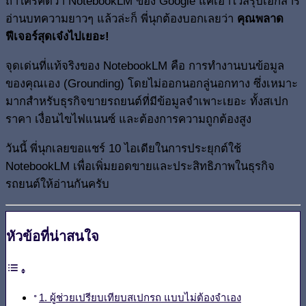
ถ้าใครคิดว่า NotebookLM ของ Google แค่เอาไว้สรุปเอกสาร
อ่านบทความยาวๆ แล้วล่ะก็ พี่นุกต้องบอกเลยว่า
คุณพลาด
ฟีเจอร์สุดเจ๋งไปเยอะ!
จุดเด่นที่แท้จริงของ NotebookLM คือ การทำงานบนข้อมูล
ของคุณเอง (Grounding) โดยไม่ออกนอกลู่นอกทาง ซึ่งเหมาะ
มากสำหรับธุรกิจขายรถยนต์ที่มีข้อมูลจำเพาะเยอะ ทั้งสเปก
ราคา เงื่อนไขไฟแนนซ์ และต้องการความถูกต้องสูง
วันนี้ พี่นุกเลยขอแชร์ 10 ไอเดียในการประยุกต์ใช้
NotebookLM เพื่อเพิ่มยอดขายและประสิทธิภาพในธุรกิจ
รถยนต์ให้อ่านกันครับ
หัวข้อที่น่าสนใจ
1. ผู้ช่วยเปรียบเทียบสเปกรถ แบบไม่ต้องจำเอง