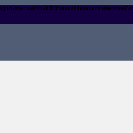
arketing ประสบการณ์กว่า 20 ปี นำเสนอคอร์สสอนสดการตลาดออนไล