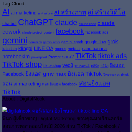
Tag Cloud
AI
ai สร้างวิดีโอ
ai สร้างภาพ
ai marketing
ai ทำสไลด์
ChatGPT
claude
claude
chatbot
claude code
facebook
cowork
facebook ads
claude project
content
gemini
grok
google flow
gemini spark
gemini cli
gemini omni
klingai
LINE OA
nano banana
kalodata
manus
meta ai
TikTok
tiktok ads
notebooklm
sora2
Prompt
powerpoint
TikTok shop
veo3
ยิงแอด
tiktokshop
ขายรถยนต์
คลินิก
คลีนิก
ยิงแอด gmv max
ยิงแอด TikTok
Facebook
วิทยากรสอน tiktok
สอนยิงแอด
สอน ai marketing
สอนยิงแอด facebook
TikTok
About : DigitalNook
พี่นุก ผู้เชี่ยวชาญ Digital Marketing ชวนคุณมาเรียนคอร์ส
สอนการตลาดออนไลน์ปี 2026 ผ่าน TikTok / Facebook /