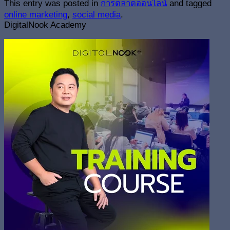
This entry was posted in
การตลาดออนไลน์
and tagged
online marketing
,
social media
.
DigitalNook Academy