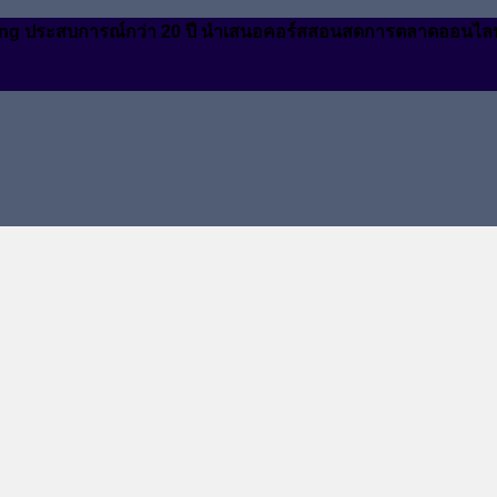
arketing ประสบการณ์กว่า 20 ปี นำเสนอคอร์สสอนสดการตลาดออนไล